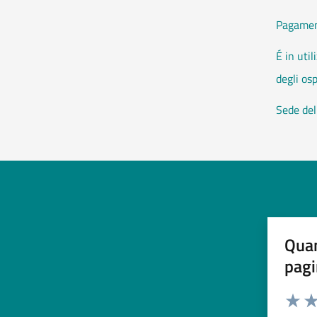
Pagament
É in util
degli osp
Sede del
Quan
pagi
Esprimi u