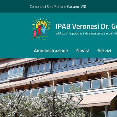
Vai ai contenuti
Vai al footer
Comune di San Pietro In Cariano (VR)
IPAB Veronesi Dr. 
Istituzione pubblica di assistenza e bene
Amministrazione
Novità
Servizi
IPAB Veronesi Dr. Ge