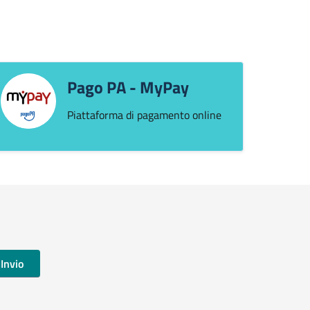
Pago PA - MyPay
Piattaforma di pagamento online
Invio