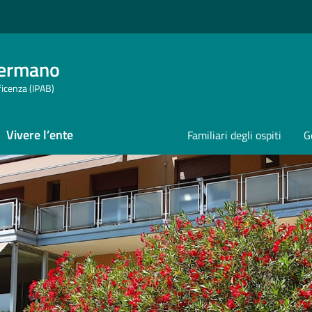
Germano
ficenza (IPAB)
Vivere l’ente
Familiari degli ospiti
G
rmano