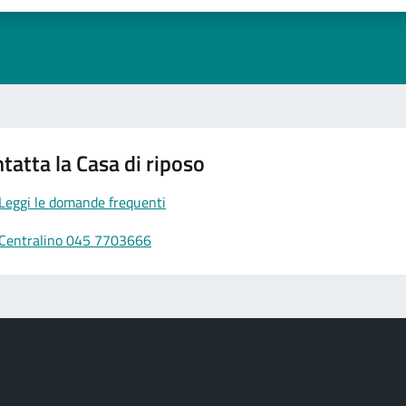
1 stelle su 5
uta 2 stelle su 5
Valuta 3 stelle su 5
Valuta 4 stelle su 5
Valuta 5 stelle su 5
tatta la Casa di riposo
Leggi le domande frequenti
Centralino 045 7703666