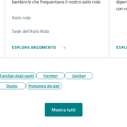
bambini/e che frequentano il nostro asilo nido
dipen
con n
Asilo nido
Sede dell'Asilo Nido
ESPLORA ARGOMENTO
ESPL
Familiari degli ospiti
Fornitori
Genitori
Ospite
Protezione dei dati
Mostra tutti