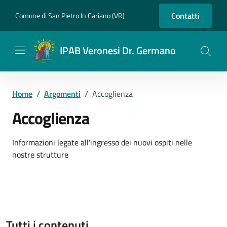
Vai ai contenuti
Vai al footer
Contatti
Comune di San Pietro In Cariano (VR)
IPAB Veronesi Dr. Germano
Home
/
Argomenti
/
Accoglienza
Accoglienza
Dettagli dell'argomento
Informazioni legate all'ingresso dei nuovi ospiti nelle
nostre strutture
Tutti i contenuti