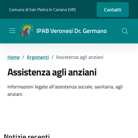
Vai ai contenuti
Vai al footer
Contatti
Comune di San Pietro In Cariano (VR)
IPAB Veronesi Dr. Germano
Home
/
Argomenti
/
Assistenza agli anziani
Assistenza agli anziani
Dettagli dell'argomento
Informazioni legate all'assistenza sociale, sanitaria, agli
anziani
Notizie recenti