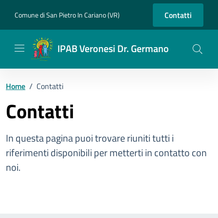
Vai ai contenuti
Vai al footer
Contatti
Comune di San Pietro In Cariano (VR)
IPAB Veronesi Dr. Germano
Home
/
Contatti
Contatti
In questa pagina puoi trovare riuniti tutti i
riferimenti disponibili per metterti in contatto con
noi.