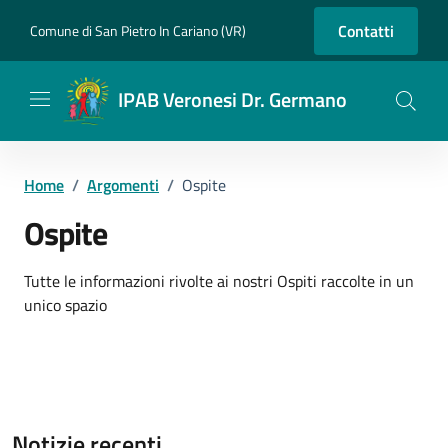
Vai ai contenuti
Vai al footer
Contatti
Comune di San Pietro In Cariano (VR)
IPAB Veronesi Dr. Germano
Home
/
Argomenti
/
Ospite
Ospite
Dettagli dell'argomento
Tutte le informazioni rivolte ai nostri Ospiti raccolte in un
unico spazio
Notizie recenti