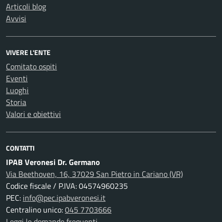
Articoli blog
Avvisi
VIVERE L'ENTE
Comitato ospiti
Eventi
Luoghi
Storia
Valori e obiettivi
CONTATTI
IPAB Veronesi Dr. Germano
Via Beethoven, 16, 37029 San Pietro in Cariano (VR)
Codice fiscale / P.IVA: 04574960235
PEC:
info@pec.ipabveronesi.it
Centralino unico:
045 7703666
Leggi le domande frequenti