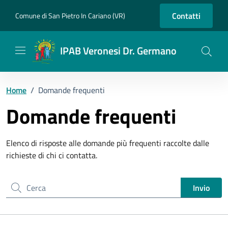
Vai ai contenuti
Vai al footer
Contatti
Comune di San Pietro In Cariano (VR)
IPAB Veronesi Dr. Germano
Home
/
Domande frequenti
Domande frequenti
Elenco di risposte alle domande più frequenti raccolte dalle
richieste di chi ci contatta.
Cerca nel sito
Invio