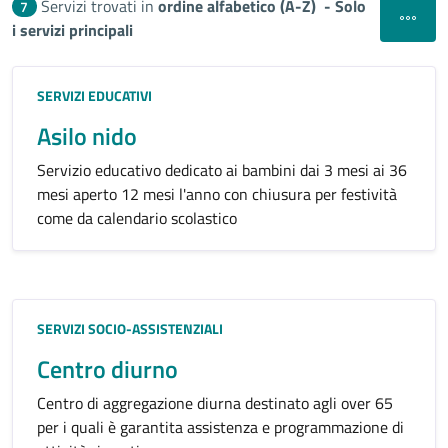
Servizi trovati in
ordine alfabetico (A-Z)
- Solo
7
Apri filt
i servizi principali
Categoria:
SERVIZI EDUCATIVI
Asilo nido
Servizio educativo dedicato ai bambini dai 3 mesi ai 36
mesi aperto 12 mesi l'anno con chiusura per festività
come da calendario scolastico
Categoria:
SERVIZI SOCIO-ASSISTENZIALI
Centro diurno
Centro di aggregazione diurna destinato agli over 65
per i quali è garantita assistenza e programmazione di