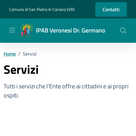
Vai ai contenuti
Vai al footer
Contatti
Comune di San Pietro In Cariano (VR)
IPAB Veronesi Dr. Germano
Home
/
Servizi
Servizi
Tutti i servizi che l'Ente offre ai cittadini e ai propri
ospiti.