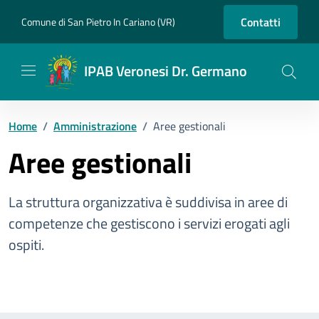
Vai ai contenuti
Vai al footer
Contatti
Comune di San Pietro In Cariano (VR)
IPAB Veronesi Dr. Germano
Home
/
Amministrazione
/
Aree gestionali
Aree gestionali
La struttura organizzativa è suddivisa in aree di
competenze che gestiscono i servizi erogati agli
ospiti.