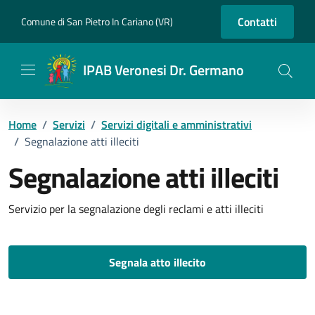
Vai ai contenuti
Vai al footer
Contatti
Comune di San Pietro In Cariano (VR)
IPAB Veronesi Dr. Germano
Home
/
Servizi
/
Servizi digitali e amministrativi
/
Segnalazione atti illeciti
Segnalazione atti illeciti
Dettagli del servizio
Servizio per la segnalazione degli reclami e atti illeciti
Segnala atto illecito