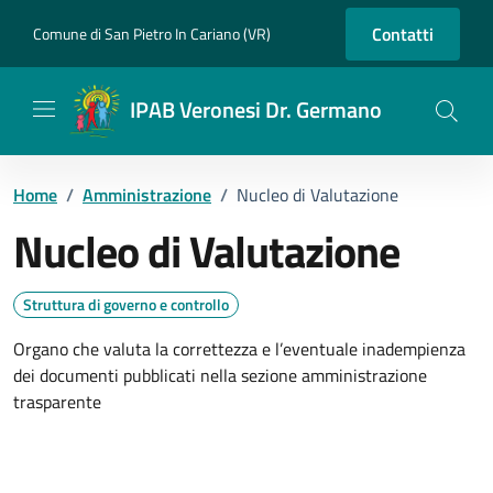
Vai ai contenuti
Vai al footer
Contatti
Comune di San Pietro In Cariano (VR)
IPAB Veronesi Dr. Germano
Home
/
Amministrazione
/
Nucleo di Valutazione
Nucleo di Valutazione
Dettagli dell'unità
Struttura di governo e controllo
Organo che valuta la correttezza e l’eventuale inadempienza
dei documenti pubblicati nella sezione amministrazione
trasparente