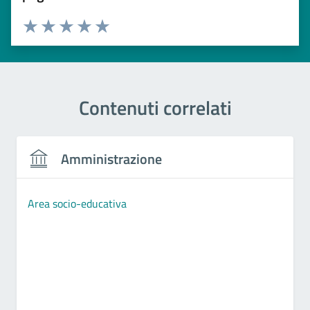
Esprimi una valutazione
Valuta 1 stelle su 5
Valuta 2 stelle su 5
Valuta 3 stelle su 5
Valuta 4 stelle su 5
Valuta 5 stelle su 5
Contenuti correlati
Amministrazione
Area socio-educativa