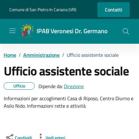
Vai ai contenuti
Vai al footer
Contatti
Comune di San Pietro In Cariano (VR)
IPAB Veronesi Dr. Germano
Home
/
Amministrazione
/
Ufficio assistente sociale
Ufficio assistente sociale
Dettagli dell'unità
Ufficio
Dipende da:
Direzione
Informazioni per accoglimenti Casa di Riposo, Centro Diurno e
Asilo Nido. Informazioni rette e attività
Condividi
Vedi azioni