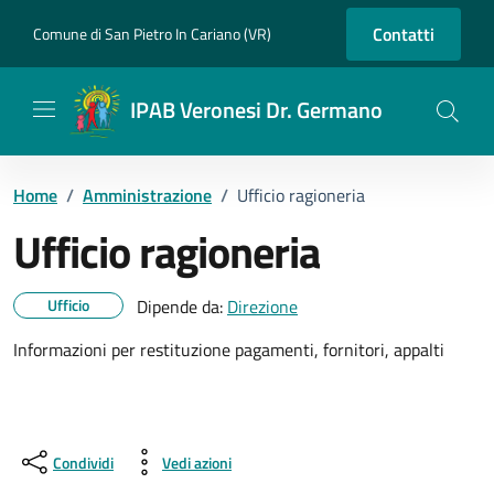
Vai ai contenuti
Vai al footer
Contatti
Comune di San Pietro In Cariano (VR)
IPAB Veronesi Dr. Germano
Home
/
Amministrazione
/
Ufficio ragioneria
Ufficio ragioneria
Dettagli dell'unità
Ufficio
Dipende da:
Direzione
Informazioni per restituzione pagamenti, fornitori, appalti
Condividi
Vedi azioni