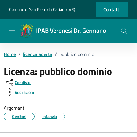
Vai ai contenuti
Vai al footer
Contatti
Comune di San Pietro In Cariano (VR)
IPAB Veronesi Dr. Germano
Home
/
licenza aperta
/
pubblico dominio
Licenza:
pubblico dominio
Condividi
Vedi azioni
Argomenti
Genitori
Infanzia