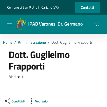
Vai ai contenuti
Vai al footer
Contatti
Comune di San Pietro In Cariano (VR)
IPAB Veronesi Dr. Germano
Home
/
Amministrazione
/
Dott. Guglielmo Frapporti
Dott. Guglielmo
Frapporti
Dettagli della persona
Medico 1
Condividi
Vedi azioni