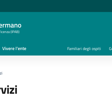
Germano
ficenza (IPAB)
Vivere l’ente
Familiari degli ospiti
G
zi
vizi