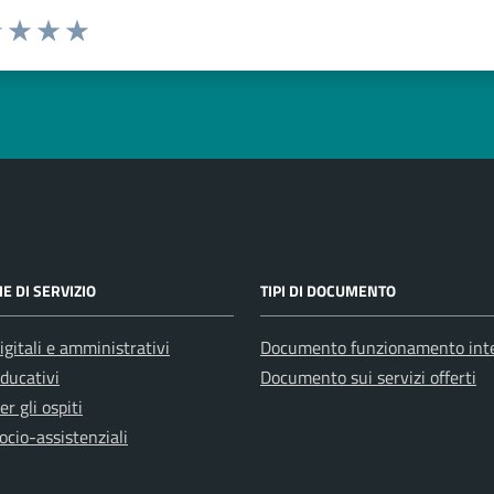
na valutazione
1 stelle su 5
uta 2 stelle su 5
Valuta 3 stelle su 5
Valuta 4 stelle su 5
Valuta 5 stelle su 5
E DI SERVIZIO
TIPI DI DOCUMENTO
igitali e amministrativi
Documento funzionamento int
educativi
Documento sui servizi offerti
er gli ospiti
ocio-assistenziali