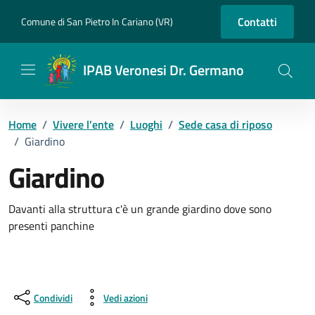
Vai ai contenuti
Vai al footer
Contatti
Comune di San Pietro In Cariano (VR)
IPAB Veronesi Dr. Germano
Home
/
Vivere l’ente
/
Luoghi
/
Sede casa di riposo
/
Giardino
Giardino
Dettagli del luogo
Davanti alla struttura c'è un grande giardino dove sono
presenti panchine
Condividi
Vedi azioni